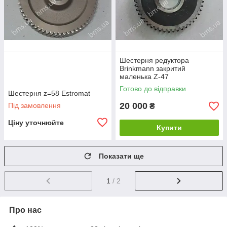
Шестерня редуктора
Brinkmann закритий
маленька Z-47
Готово до відправки
Шестерня z=58 Estromat
20 000
Під замовлення
₴
Ціну уточнюйте
Купити
Показати ще
1
/ 2
Про нас