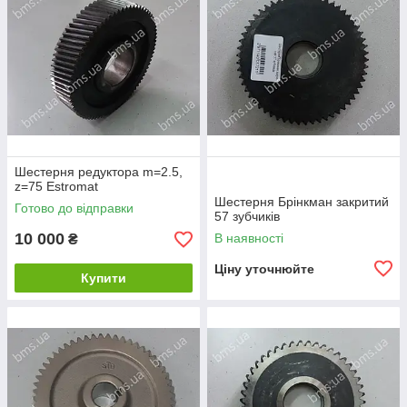
Шестерня редуктора m=2.5,
z=75 Estromat
Шестерня Брінкман закритий
Готово до відправки
57 зубчиків
10 000
В наявності
₴
Ціну уточнюйте
Купити