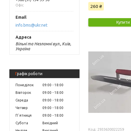
260 ₴
Офіс
Купити
info.bms@ukr.net
Вільні та Незламні вул., Київ,
Україна
Графік роботи
Понеділок
09:00
18:00
Вівторок
09:00
18:00
Середа
09:00
18:00
Четвер
09:00
18:00
Пʼятниця
09:00
18:00
Субота
Вихідний
2933630022259
Неділя
Вихідний