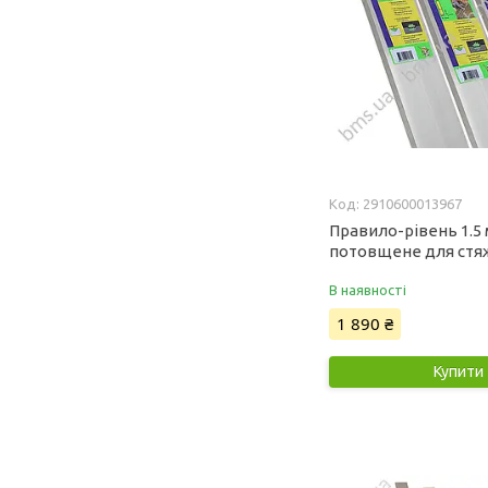
2910600013967
Правило-рівень 1.5 м
потовщене для стя
В наявності
1 890 ₴
Купити