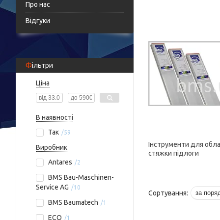
Про нас
Відгуки
Фільтри
Ціна
В наявності
Так
59
Інструменти для обл
Виробник
стяжки підлоги
Antares
2
BMS Bau-Maschinen-
Service AG
10
BMS Baumatech
1
ECO
1