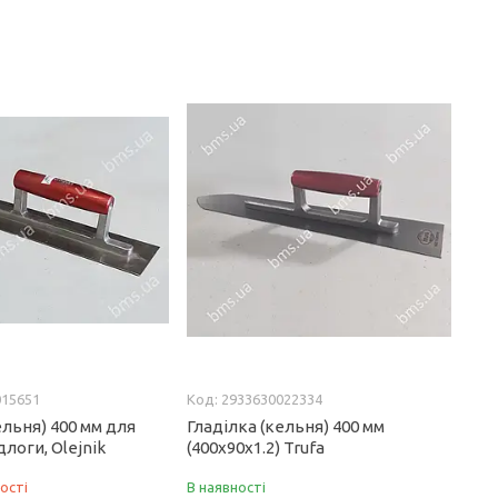
015651
2933630022334
ельня) 400 мм для
Гладілка (кельня) 400 мм
длоги, Olejnik
(400х90х1.2) Trufa
ості
В наявності