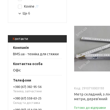
Kovine
7
Ще 6
Контакти
BMS.ua - техніка для стяжки
Офіс
+380 (67) 382-95-56
2910710003193
Техніка, запчастини
Метр складний, з лі
+380 (67) 558-63-25
метри, дерев'яний
Склад та доставка
Готово до відправки
+380 (97) 154-59-30