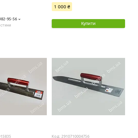
1 000 ₴
 382-95-56
Купити
астини
015835
2910710004756