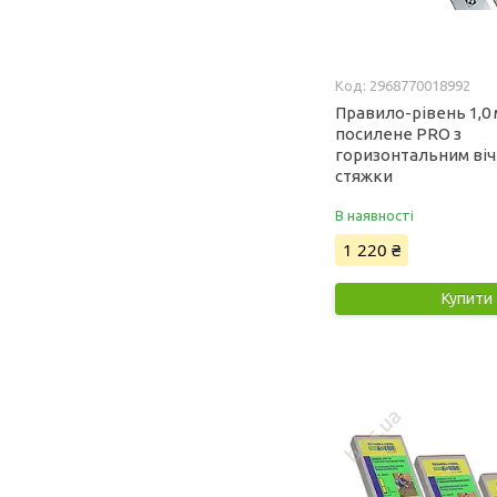
2968770018992
Правило-рівень 1,0 м
посилене PRO з
горизонтальним ві
стяжки
В наявності
1 220 ₴
Купити