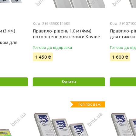
2934550014683
2910710
 (3 мм)
Правило-рівень 1.0 м (4мм)
Правило-рів
потовщене для стяжки Kovine
для стяжки
чком для
Готово до відправки
Готово до ві
1 450 ₴
1 600 ₴
Купити
Топ продаж