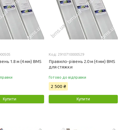
000505
2910710000529
ень 1.8 м (4 мм) BMS
Правило-рівень 2.0 м (4 мм) BMS
для стяжки
дправки
Готово до відправки
2 500 ₴
Купити
Купити