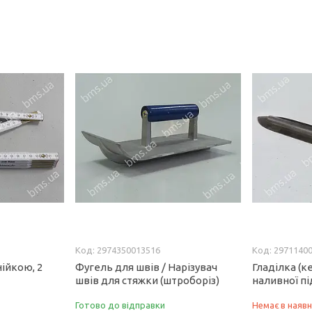
2974350013516
2971140
нійкою, 2
Фугель для швів / Нарізувач
Гладілка (к
швів для стяжки (штроборіз)
наливної пі
Готово до відправки
Немає в наявн