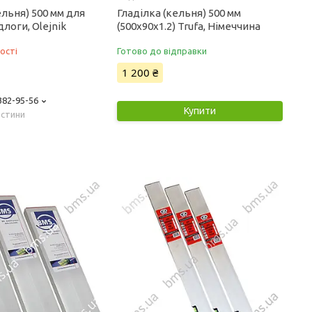
ельня) 500 мм для
Гладілка (кельня) 500 мм
длоги, Olejnik
(500х90х1.2) Trufa, Німеччина
ості
Готово до відправки
1 200 ₴
 382-95-56
Купити
астини