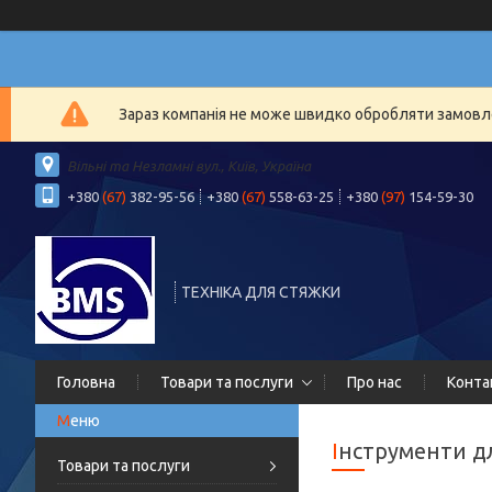
Зараз компанія не може швидко обробляти замовлен
Вільні та Незламні вул., Київ, Україна
+380
(67)
382-95-56
+380
(67)
558-63-25
+380
(97)
154-59-30
ТЕХНІКА ДЛЯ СТЯЖКИ
Головна
Товари та послуги
Про нас
Конта
Інструменти д
Товари та послуги