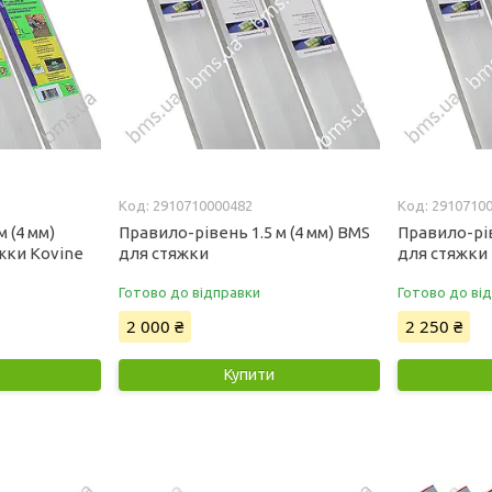
2910710000482
2910710
 (4 мм)
Правило-рівень 1.5 м (4 мм) BMS
Правило-рів
жки Kovine
для стяжки
для стяжки
Готово до відправки
Готово до ві
2 000 ₴
2 250 ₴
Купити