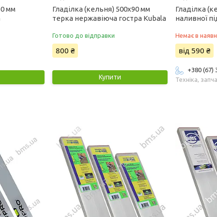
50 мм
Гладілка (кельня) 500х90 мм
Гладілка (к
a
терка нержавіюча гостра Kubala
наливної пі
Готово до відправки
Немає в наявн
800 ₴
від 590 ₴
+380 (67)
Купити
Техніка, запч