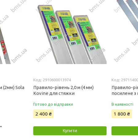
2910600013974
2971140
 (2мм) Sola
Правило-рівень 2,0 м (4 мм)
Правило-рів
Kovine для стяжки
посилене з
Готово до відправки
В наявності
2 400 ₴
1 800 ₴
Купити