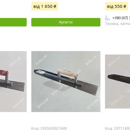
від 1 650 ₴
від 550 ₴
+380 (67)
Купити
Техніка, запч
2933630021849
2971140