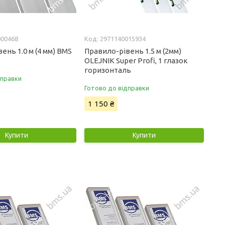
000468
2971140015934
ень 1.0 м (4 мм) BMS
Правило-рівень 1.5 м (2мм)
OLEJNIK Super Profi, 1 глазок
горизонталь
дправки
Готово до відправки
1 150 ₴
Купити
Купити