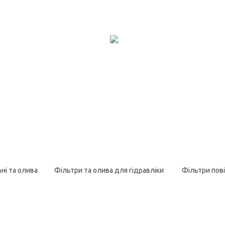
ні та олива
Фільтри та олива для гідравліки
Фільтри пові