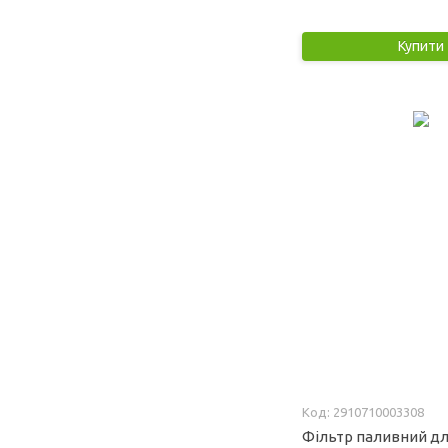
Купити
2910710003308
Фільтр паливний дл