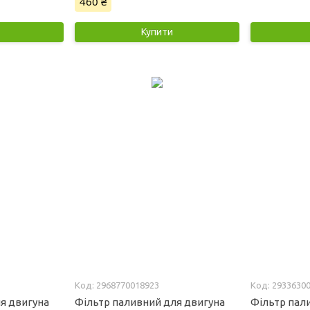
460 ₴
Купити
2968770018923
2933630
я двигуна
Фільтр паливний для двигуна
Фільтр пал