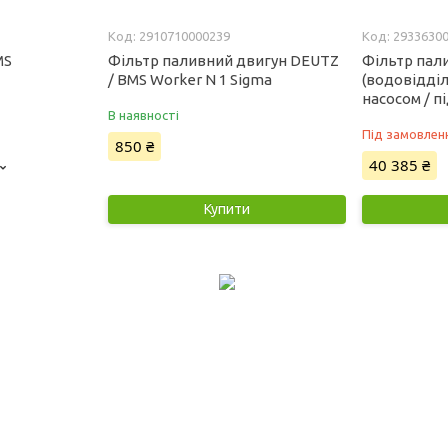
2910710000239
2933630
MS
Фільтр паливний двигун DEUTZ
Фільтр пал
/ BMS Worker N 1 Sigma
(водовідділ
насосом / 
В наявності
Під замовлен
850 ₴
40 385 ₴
Купити