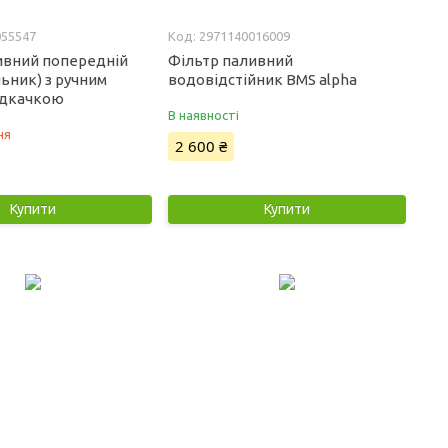
055547
2971140016009
ивний попередній
Фільтр паливний
ьник) з ручним
водовідстійник BMS alpha
підкачкою
В наявності
ня
2 600 ₴
Купити
Купити