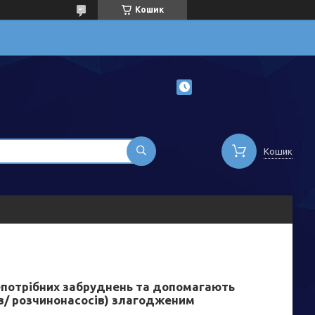
Кошик
Кошик
епотрібних забруднень та допомагають
ів/ розчинонасосів) злагодженим