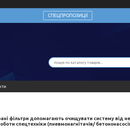
СПЕЦПРОПОЗИЦІЇ
кти
рані фільтри допомагають очищувати систему від н
роботи спецтехніки (пневмонагнітачів/ бетононасос