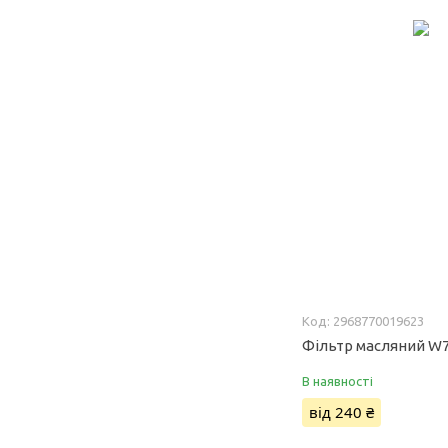
2968770019623
Фільтр масляний W
В наявності
від 240 ₴