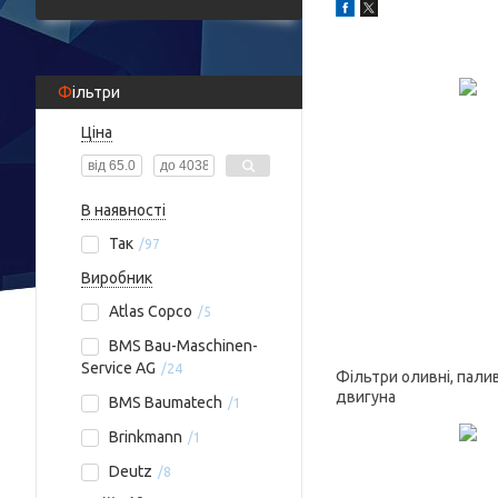
Фільтри
Ціна
В наявності
Так
97
Виробник
Atlas Copco
5
BMS Bau-Maschinen-
Service AG
24
Фільтри оливні, палив
двигуна
BMS Baumatech
1
Brinkmann
1
Deutz
8