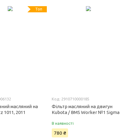
Топ
006132
2910710000185
вний масляний на
Фільтр масляний на двигун
z 1011, 2011
Kubota / BMS Worker №1 Sigma
В наявності
780 ₴