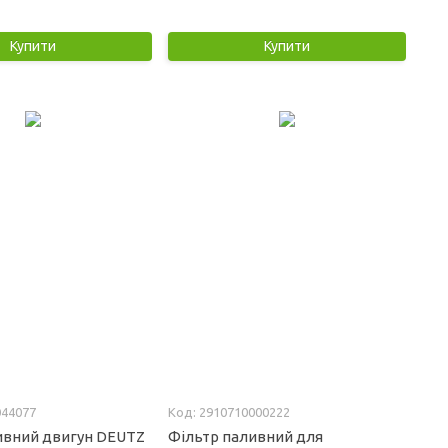
Купити
Купити
044077
2910710000222
ивний двигун DEUTZ
Фільтр паливний для