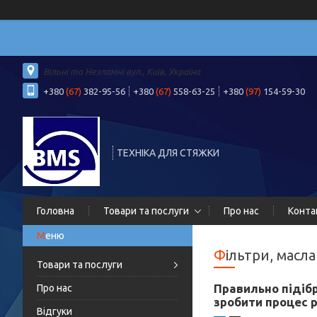
Вільні та Незламні вул., Київ, Україна
+380
(67)
382-95-56
+380
(67)
558-63-25
+380
(97)
154-59-30
ТЕХНІКА ДЛЯ СТЯЖКИ
Головна
Товари та послуги
Про нас
Конта
Фільтри, масла
Товари та послуги
Правильно підіб
Про нас
зробити процес 
Відгуки