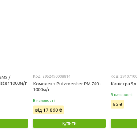
2952490008814
2910710
BMS /
ster 1000м/г
Комплект Putzmeister РМ 740 -
Каністра 5л
1000м/г
В наявності
В наявності
95 ₴
від 17 860 ₴
Купити