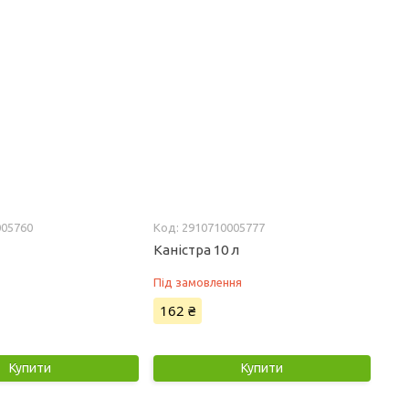
005760
2910710005777
Каністра 10 л
Під замовлення
162 ₴
Купити
Купити