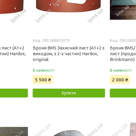
2952490010275
2952490
 лист (А1+2
Броня BMS Захисний лист (А1+2 з
Броня BMS/
стин) Hardox,
виходом, з 2-х частин) Hardox,
лист (прод
original
Brinkmann) 
В наявності
В наявності
5 500 ₴
2 000 ₴
Купити