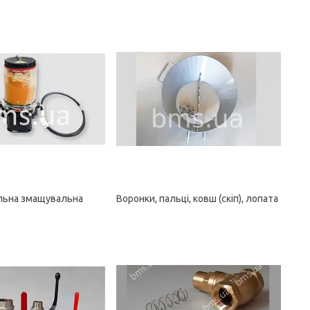
льна змащувальна
Воронки, пальці, ковш (скіп), лопата