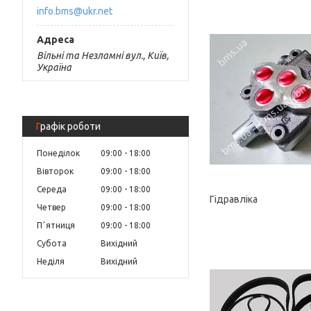
info.bms@ukr.net
Вільні та Незламні вул., Київ,
Україна
Графік роботи
Понеділок
09:00
18:00
Вівторок
09:00
18:00
Середа
09:00
18:00
Гідравліка
Четвер
09:00
18:00
Пʼятниця
09:00
18:00
Субота
Вихідний
Неділя
Вихідний