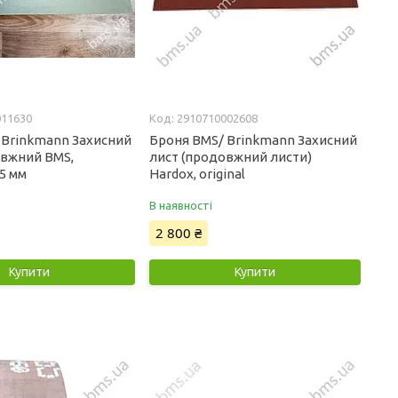
011630
2910710002608
 Brinkmann Захисний
Броня BMS/ Brinkmann Захисний
овжний BMS,
лист (продовжний листи)
5 мм
Hardox, original
В наявності
2 800 ₴
Купити
Купити