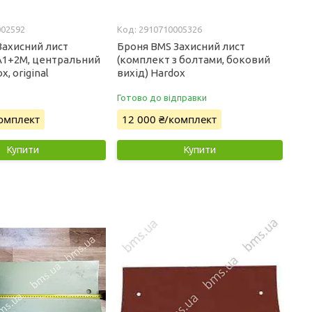
002592
2910710005326
Захисний лист
Броня BMS Захисний лист
А1+2М, центральний
(комплект з болтами, боковий
x, original
вихід) Hardox
Готово до відправки
комплект
12 000 ₴/комплект
Купити
Купити