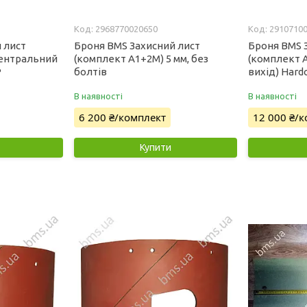
2968770020650
2910710
 лист
Броня BMS Захисний лист
Броня BMS 
центральний
(комплект А1+2М) 5 мм, без
(комплект 
Р
болтів
вихід) Hardo
В наявності
В наявності
6 200 ₴/комплект
12 000 ₴/
Купити