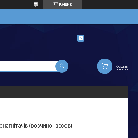
Кошик
Кошик
нагнітачів (розчинонасосів)