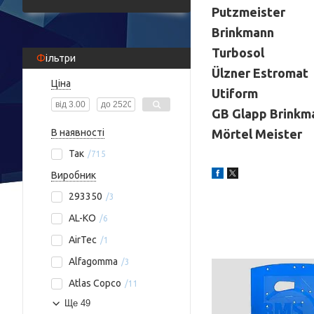
Putzmeister
Brinkmann
Turbosol
Фільтри
Ülzner Estromat
Ціна
Utiform
GB Glapp Brinkm
В наявності
Mörtel Meister
Так
715
Виробник
293350
3
AL-KO
6
AirTec
1
Alfagomma
3
Atlas Copco
11
Ще 49