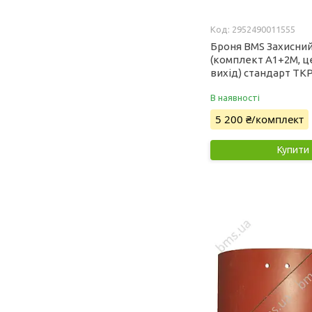
2952490011555
Броня BMS Захисний
(комплект А1+2М, 
вихід) стандарт ТК
В наявності
5 200 ₴/комплект
Купити