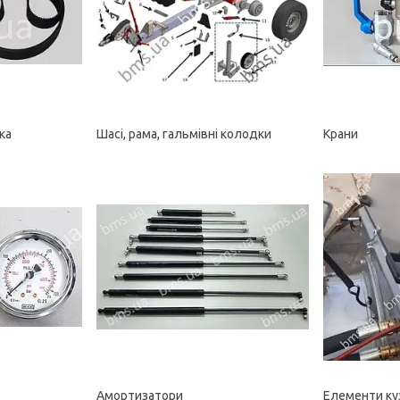
ка
Шасі, рама, гальмівні колодки
Крани
Амортизатори
Елементи ку