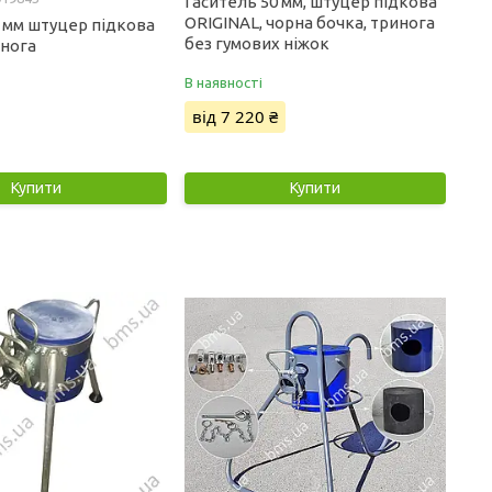
Гаситель 50 мм, штуцер підкова
ORIGINAL, чорна бочка, тринога
0 мм штуцер підкова
без гумових ніжок
инога
В наявності
від 7 220 ₴
Купити
Купити