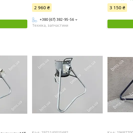
2 960 ₴
3 150 ₴
+380 (67) 382-95-56
Техніка, запчастини
2971140015682
2968770