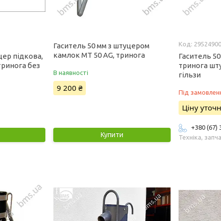
2952490
Гаситель 50 мм з штуцером
камлок MT 50 AG, тринога
цер підкова,
Гаситель 50
 тринога без
тринога шт
В наявності
гільзи
9 200 ₴
Під замовлен
Ціну уточ
+380 (67)
Купити
Техніка, запч