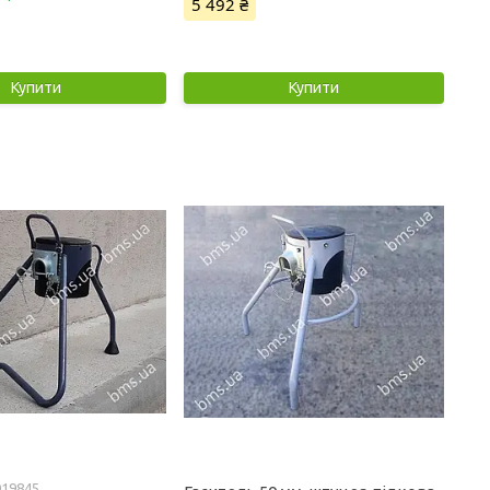
5 492 ₴
Купити
Купити
019845