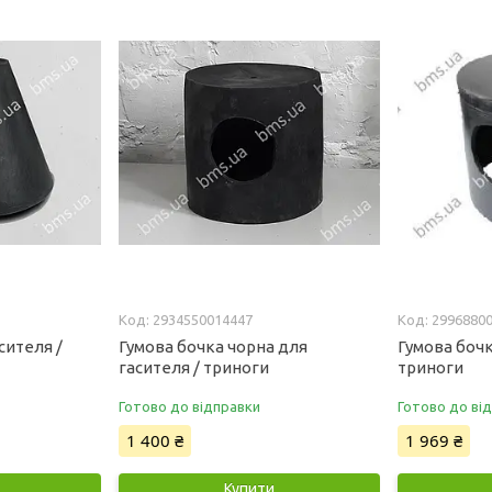
2934550014447
2996880
сителя /
Гумова бочка чорна для
Гумова бочк
гасителя / триноги
триноги
Готово до відправки
Готово до ві
1 400 ₴
1 969 ₴
Купити