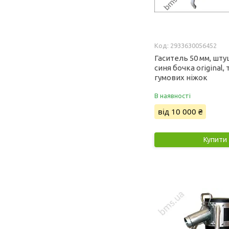
2933630056452
Гаситель 50 мм, шту
синя бочка original,
гумових ніжок
В наявності
від 10 000 ₴
Купити