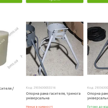
2933630055516
2933630
сителя /
Опорна рама гасителя, тринога
Опорна рама
універсальна
універсаль
Немає в наявності
Готово до ві