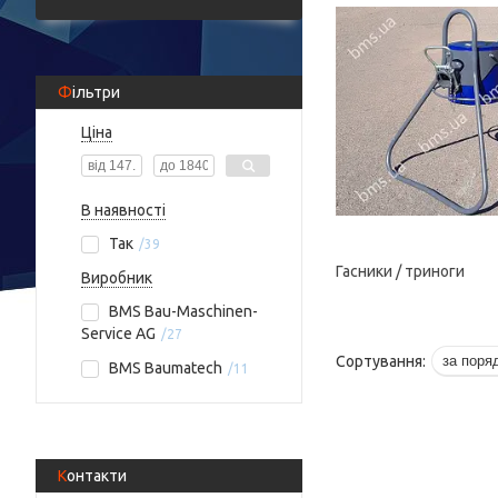
Фільтри
Ціна
В наявності
Так
39
Гасники / триноги
Виробник
BMS Bau-Maschinen-
Service AG
27
BMS Baumatech
11
Контакти