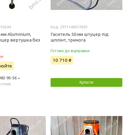
010244
2971140017693
 мм Aluminium,
Гаситель 50 мм штуцер під
уцер вертушка без
шплінт, тринога
Готово до відправки
ня
10 710 ₴
нюйте
 382-95-56
Купити
астини