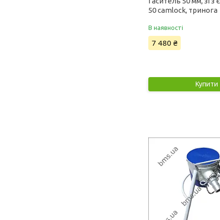
Гаситель 50 мм, зі 
50 camlock, тринога
В наявності
7 480 ₴
Купити