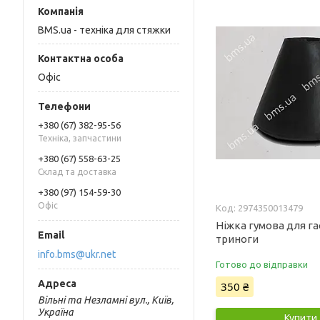
BMS.ua - техніка для стяжки
Офіс
+380 (67) 382-95-56
Техніка, запчастини
+380 (67) 558-63-25
Склад та доставка
+380 (97) 154-59-30
Офіс
2974350013479
Ніжка гумова для га
триноги
info.bms@ukr.net
Готово до відправки
350 ₴
Вільні та Незламні вул., Київ,
Україна
Купити