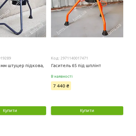
019289
2971140017471
 мм штуцер підкова,
Гаситель 65 під шплінт
В наявності
7 440 ₴
Купити
Купити