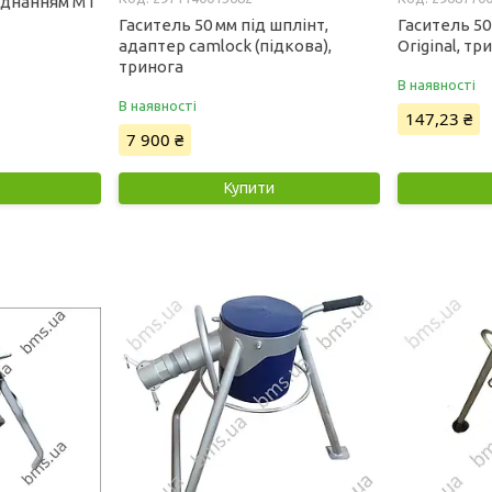
з'єднанням MT
Гаситель 50 мм під шплінт,
Гаситель 5
адаптер camlock (підкова),
Original, тр
тринога
В наявності
В наявності
147,23 ₴
7 900 ₴
Купити