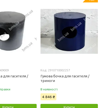
069009
2910710002257
а для гасителя /
Гумова бочка для гасителя /
триноги
дправки
В наявності
4 846 ₴
Купити
Купити