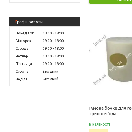
Графік роботи
Понеділок
09:00
18:00
Вівторок
09:00
18:00
Середа
09:00
18:00
Четвер
09:00
18:00
Пʼятниця
09:00
18:00
Субота
Вихідний
Неділя
Вихідний
Гумова бочка для га
триноги біла
В наявності