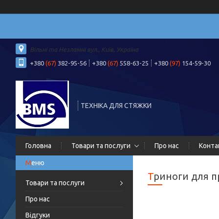
Вільні та Незламні вул., Київ, Україна
+380
(67)
382-95-56
+380
(67)
558-63-25
+380
(97)
154-59-30
ТЕХНІКА ДЛЯ СТЯЖКИ
Головна
Товари та послуги
Про нас
Конта
Триноги для 
Товари та послуги
Про нас
Відгуки