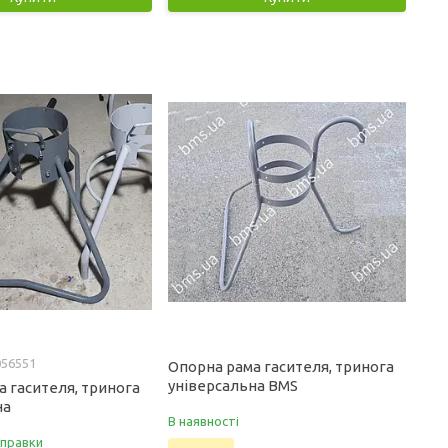
056551
Опорна рама гасителя, тринога
універсальна BMS
 гасителя, тринога
на
В наявності
дправки