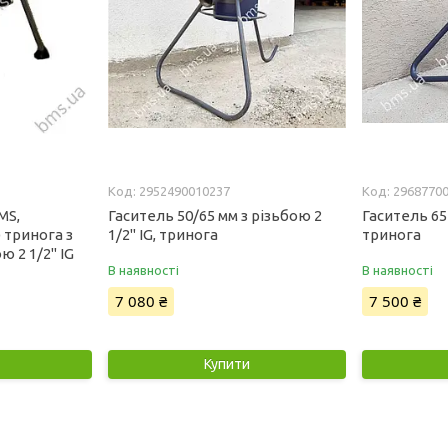
2952490010237
2968770
MS,
Гаситель 50/65 мм з різьбою 2
Гаситель 65
 тринога з
1/2" IG, тринога
тринога
 2 1/2" IG
В наявності
В наявності
7 080 ₴
7 500 ₴
Купити