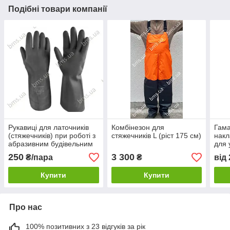
Подібні товари компанії
Рукавиці для латочників
Комбінезон для
Гама
(стяжечників) при роботі з
стяжечників L (ріст 175 см)
накл
абразивним будівельним
для 
розчином
250
3 300
₴/пара
₴
від
Купити
Купити
Про нас
100% позитивних з 23 відгуків за рік