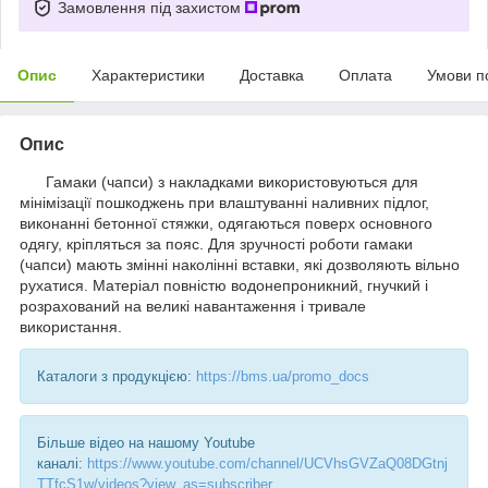
Замовлення під захистом
Опис
Характеристики
Доставка
Оплата
Умови п
Опис
Гамаки (чапси) з накладками використовуються для
мінімізації пошкоджень при влаштуванні наливних підлог,
виконанні бетонної стяжки, одягаються поверх основного
одягу, кріпляться за пояс. Для зручності роботи гамаки
(чапси) мають змінні наколінні вставки, які дозволяють вільно
рухатися. Матеріал повністю водонепроникний, гнучкий і
розрахований на великі навантаження і тривале
використання.
Каталоги з продукцією:
https://bms.ua/promo_docs
Більше відео на нашому Youtube
каналі:
https://www.youtube.com/channel/UCVhsGVZaQ08DGtnj
TTfcS1w/videos?view_as=subscriber