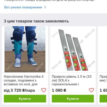
Всі умови повернення
З цим товаром також замовляють
Наколінники Harmonika 4
Правило-рівень 1.0 м (10
Прав
складки, подовжені з
см) SOLA з
мм) 
вставкою по нозі, для
горизонтальним і
стяжечників, плиточників
вертикальним вічком, для
3 720
1 080
1 6
від
₴/пара
₴
штукатурних робті
Купити
Купити