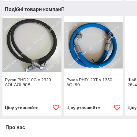
Подібні товари компанії
Рукав PHD210C x 2320
Рукав PHD120T x 1350
Шай
AOL AOL90B
AOL90
26x4
Ціну уточнюйте
Ціну уточнюйте
Цін
Про нас