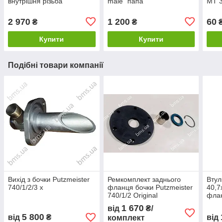
внутрішня різьба
male "папа"
МТ 3
2 970
1 200
60
₴
₴
Купити
Купити
Подібні товари компанії
Вихід з бочки Putzmeister
Ремкомплект заднього
Втул
740/1/2/3 х
фланця бочки Putzmeister
40,7
740/1/2 Original
флан
(прокладка вала гумова)
М740
1 670
від
₴/
5 800
від
₴
від
комплект