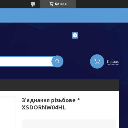
Кошик
Кошик
З'єднання різьбове *
XSDORNW04HL