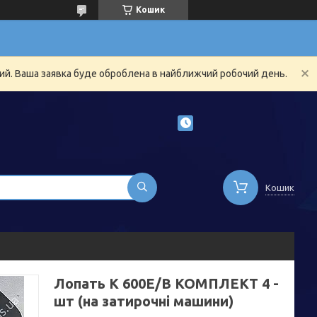
Кошик
ний. Ваша заявка буде оброблена в найближчий робочий день.
Кошик
Лопать К 600Е/В КОМПЛЕКТ 4 -
шт (на затирочні машини)