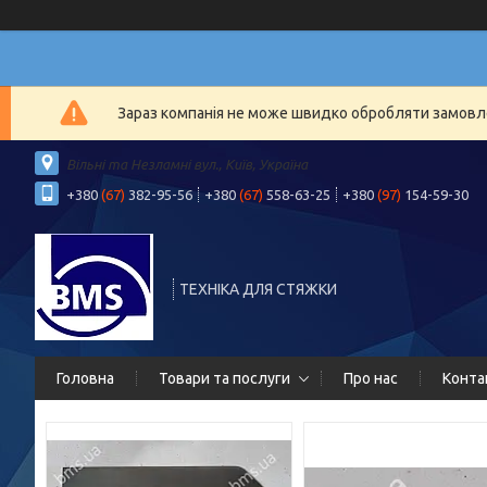
Зараз компанія не може швидко обробляти замовлен
Вільні та Незламні вул., Київ, Україна
+380
(67)
382-95-56
+380
(67)
558-63-25
+380
(97)
154-59-30
ТЕХНІКА ДЛЯ СТЯЖКИ
Головна
Товари та послуги
Про нас
Конта