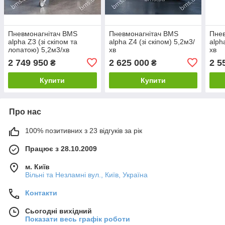
Пневмонагнітач BMS
Пневмонагнітач BMS
Пнев
alpha Z3 (зі скіпом та
alpha Z4 (зі скіпом) 5,2м3/
alph
лопатою) 5,2м3/хв
хв
хв
2 749 950
2 625 000
2 5
₴
₴
Купити
Купити
Про нас
100% позитивних з 23 відгуків за рік
Працює з 28.10.2009
м. Київ
Вільні та Незламні вул., Київ, Україна
Контакти
Сьогодні вихідний
Показати весь графік роботи