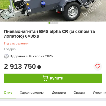
Пневмонагнітач BMS alpha CR (зі скіпом та
лопатою) 6м3/хв
Під замовлення
Роздріб
Відправка з
16 серпня 2026
2 913 750
₴
Купити
Опис
Характеристики
Доставка
Оплата
Умови п