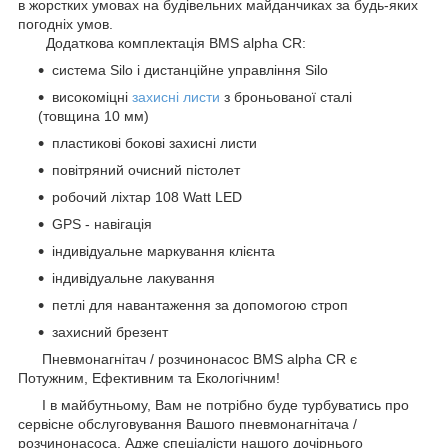
в жорстких умовах на будівельних майданчиках за будь-яких
погодніх умов.
Додаткова комплектація BMS alpha CR:
система Silo і дистанційне управління Silo
високоміцні
захисні листи
з броньованої сталі
(товщина 10 мм)
пластикові бокові захисні листи
повітряний очисний пістолет
робочий ліхтар 108 Watt LED
GPS - навігація
індивідуальне маркування клієнта
індивідуальне лакування
петлі для навантаження за допомогою строп
захисний брезент
Пневмонагнітач / розчинонасос BMS alpha CR є
Потужним, Ефективним та Екологічним!
І в майбутньому, Вам не потрібно буде турбуватись про
сервісне обслуговування Вашого пневмонагнітача /
розчинонасоса. Адже спеціалісти нашого дочірнього