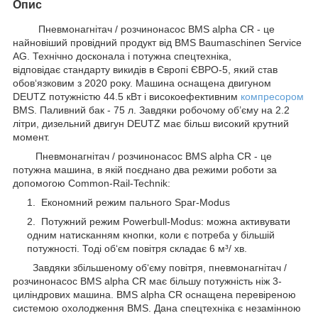
Опис
Пневмонагнітач / розчинонасос BMS alpha CR - це
найновіший провідний продукт від BMS Baumaschinen Service
AG. Технічно досконала і потужна спецтехніка,
відповідає стандарту викидів в Європі ЄВРО-5, який став
обов‘язковим з 2020 року. Машина оснащена двигуном
DEUTZ потужністю 44.5 кВт і високоефективним
компресором
BMS. Паливний бак - 75 л. Завдяки робочому об’єму на 2.2
літри, дизельний двигун DEUTZ має більш високий крутний
момент.
Пневмонагнітач / розчинонасос BMS alpha CR - це
потужна машина, в якій поєднано два режими роботи за
допомогою Common-Rail-Technik:
Економний режим пального Spar-Modus
Потужний режим Powerbull-Modus: можна активувати
одним натисканням кнопки, коли є потреба у більшій
потужності. Тоді об‘єм повітря складає 6 м³/ хв.
Завдяки збільшеному об‘єму повітря, пневмонагнітач /
розчинонасос BMS alpha CR має більшу потужність ніж 3-
циліндрових машина. BMS alpha CR оснащена перевіреною
системою охолодження BMS. Дана спецтехніка є незамінною