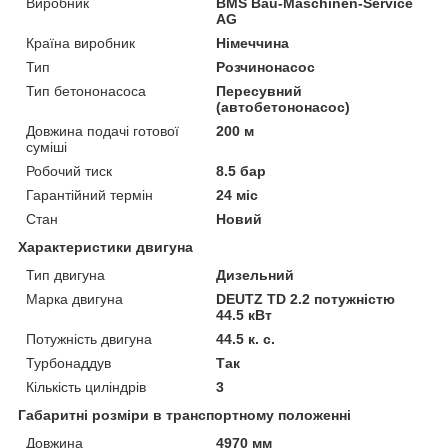
Виробник
BMS Bau-Maschinen-Service
AG
Країна виробник
Німеччина
Тип
Розчинонасос
Тип бетононасоса
Пересувний
(автобетононасос)
Довжина подачі готової
200 м
суміші
Робочий тиск
8.5 бар
Гарантійний термін
24 міс
Стан
Новий
Характеристики двигуна
Тип двигуна
Дизельний
Марка двигуна
DEUTZ TD 2.2 потужністю
44.5 кВт
Потужність двигуна
44.5 к. с.
Турбонаддув
Так
Кількість циліндрів
3
Габаритні розміри в транспортному положенні
Довжина
4970 мм