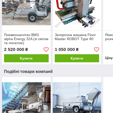
Пневмонагнітач BMS
Затирочна машина Floor
Ремо
alpha Energy 32A (зі скіпом
Master ROBOT Type 80
розч
та лопатою)
2 520 000
1 050 000
₴
₴
Цін
Купити
Купити
Подібні товари компанії