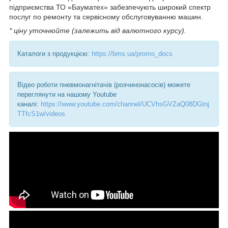
підприємства ТО «Бауматех» забезпечують широкий спектр
послуг по ремонту та сервісному обслуговуванню машин.
* ціну уточнюйте (залежить від валютного курсу).
Каталоги з продукцією:
https://bms.ua/promo_docs
Відео роботи пневмонагнітачів (розчинонасосів) можете
переглянути на нашому Youtube
каналі:
https://www.youtube.com/channel/UCVhsGVZaQ08DGtnj
TTfcS1w/videos