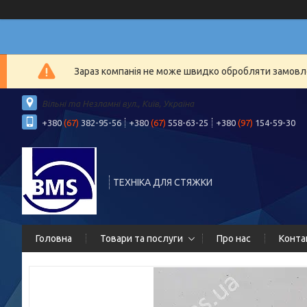
Зараз компанія не може швидко обробляти замовлен
Вільні та Незламні вул., Київ, Україна
+380
(67)
382-95-56
+380
(67)
558-63-25
+380
(97)
154-59-30
ТЕХНІКА ДЛЯ СТЯЖКИ
Головна
Товари та послуги
Про нас
Конта