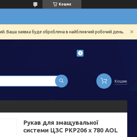
Кошик
ний. Ваша заявка буде оброблена в найближчий робочий день.
Кошик
Рукав для змащувальної
системи ЦЗС PKP206 x 780 AOL