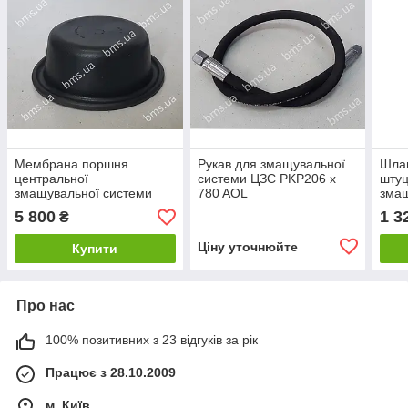
Мембрана поршня
Рукав для змащувальної
Шлан
центральної
системи ЦЗС PKP206 x
штуц
змащувальної системи
780 AOL
змащ
ЦЗС Putzmeister 740/743
розч
5 800
1 3
₴
Ціну уточнюйте
Купити
Про нас
100% позитивних з 23 відгуків за рік
Працює з 28.10.2009
м. Київ