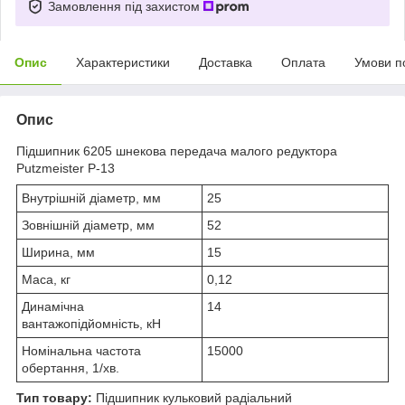
Замовлення під захистом
Опис
Характеристики
Доставка
Оплата
Умови п
Опис
Підшипник 6205 шнекова передача малого редуктора
Putzmeister Р-13
Внутрішній діаметр, мм
25
Зовнішній діаметр, мм
52
Ширина, мм
15
Маса, кг
0,12
Динамічна
14
вантажопідйомність, кН
Номінальна частота
15000
обертання, 1/хв.
Тип товару:
Підшипник кульковий радіальний