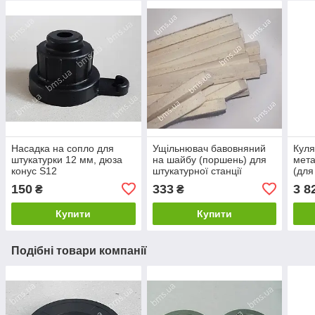
Насадка на сопло для
Ущільнювач бавовняний
Куля
штукатурки 12 мм, дюза
на шайбу (поршень) для
мета
конус S12
штукатурної станції
(для
Putzmeister Р-13
Putz
150
333
3 8
₴
₴
Купити
Купити
Подібні товари компанії