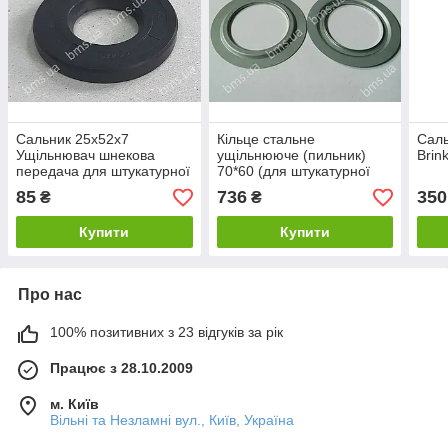
Сальник 25х52х7
Кільце стальне
Саль
Ущільнювач шнекова
ущільнююче (пильник)
Brin
передача для штукатурної
70*60 (для штукатурної
станції Putzmeister Р-13
станції Putzmeister Р-13)
85
736
350
₴
₴
Купити
Купити
Про нас
100% позитивних з 23 відгуків за рік
Працює з 28.10.2009
м. Київ
Вільні та Незламні вул., Київ, Україна