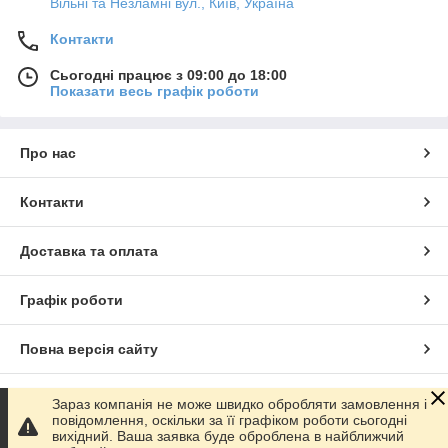
Вільні та Незламні вул., Київ, Україна
Контакти
Сьогодні працює з 09:00 до 18:00
Показати весь графік роботи
Про нас
Контакти
Доставка та оплата
Графік роботи
Повна версія сайту
Сайт створено на маркетплейсі
Prom.ua
Зараз компанія не може швидко обробляти замовлення і
повідомлення, оскільки за її графіком роботи сьогодні
вихідний. Ваша заявка буде оброблена в найближчий
Політика конфіденційності