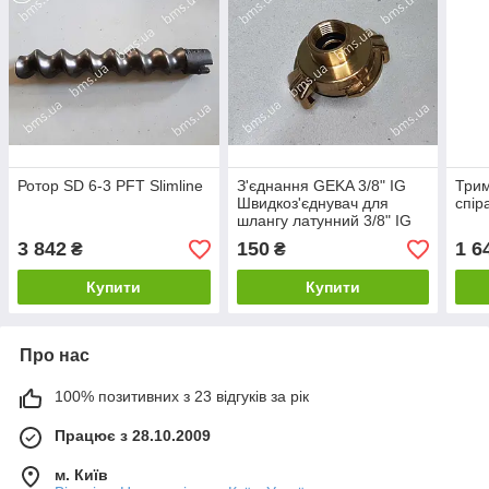
Ротор SD 6-3 PFT Slimline
З'єднання GEKA 3/8" IG
Трим
Швидкоз'єднувач для
спір
шлангу латунний 3/8" IG
3 842
150
1 6
₴
₴
Купити
Купити
Про нас
100% позитивних з 23 відгуків за рік
Працює з 28.10.2009
м. Київ