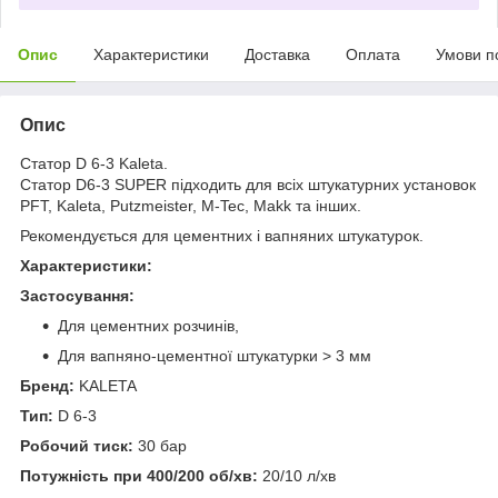
Опис
Характеристики
Доставка
Оплата
Умови п
Опис
Статор D 6-3 Kaleta.
Статор D6-3 SUPER підходить для всіх штукатурних установок
PFT, Kaleta, Putzmeister, M-Tec, Makk та інших.
Рекомендується для цементних і вапняних штукатурок.
Характеристики:
Застосування:
Для цементних розчинів,
Для вапняно-цементної штукатурки > 3 мм
Бренд:
KALETA
Тип:
D 6-3
Робочий тиск:
30 бар
Потужність при 400/200 об/хв:
20/10 л/хв