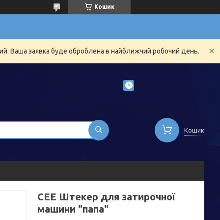
Кошик
ний. Ваша заявка буде оброблена в найближчий робочий день.
Кошик
CEE Штекер для затирочної
машини "папа"