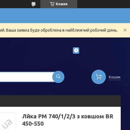
Кошик
ний. Ваша заявка буде оброблена в найближчий робочий день.
Кошик
Лйка PM 740/1/2/3 з ковшом BR
450-550