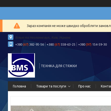
Зараз компанія не може швидко обробляти замовлен
Вільні та Незламні вул., Київ, Україна
+380
(67)
382-95-56
+380
(67)
558-63-25
+380
(97)
154-59-30
ТЕХНІКА ДЛЯ СТЯЖКИ
Головна
Товари та послуги
Про нас
Конта