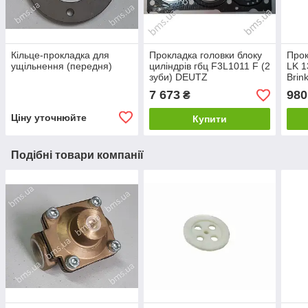
Кільце-прокладка для
Прокладка головки блоку
Прок
ущільнення (передня)
циліндрів гбц F3L1011 F (2
LK 1
зуби) DEUTZ
Brin
полі
7 673
980
₴
Ціну уточнюйте
Купити
Подібні товари компанії