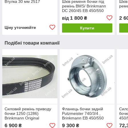
Втулка 30 мм 2517
Шків ременя бочки під
Шків
ремінь BMS/ Brinkmann
рем
DC 260/45 EB 450/550
Original
1 800
2 6
від
₴
Ціну уточнюйте
Купити
Подібні товари компанії
Силовий ремінь приводу
Фланець бочки задній
Сило
бочки 1250 (1286)
Putzmeister 740/3/4 ,
бочк
Brinkmann Original
Brinkmann EB 450/550
450/
M74
6 900
9 300
72,
₴
₴