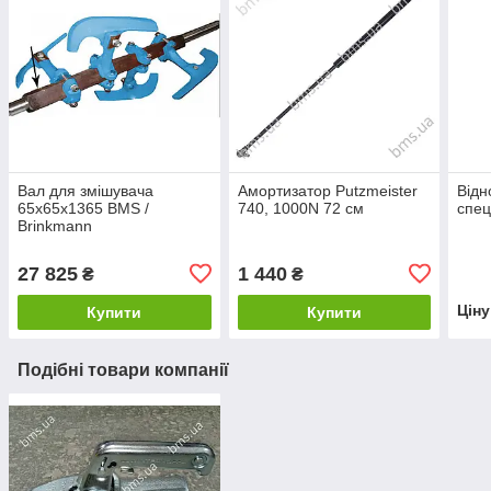
Вал для змішувача
Амортизатор Putzmeister
Відн
65х65х1365 BMS /
740, 1000N 72 см
спец
Brinkmann
27 825
1 440
₴
₴
Цін
Купити
Купити
Подібні товари компанії