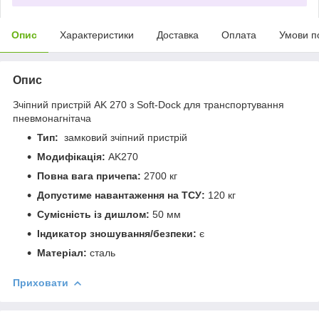
Опис
Характеристики
Доставка
Оплата
Умови п
Опис
Зчіпний пристрій AK 270 з Soft-Dock для транспортування
пневмонагнітача
Тип:
замковий зчіпний пристрій
Модифікація:
AK270
Повна вага причепа:
2700 кг
Допустиме навантаження на ТСУ:
120 кг
Сумісність із дишлом:
50 мм
Індикатор зношування/безпеки:
є
Матеріал:
сталь
Приховати