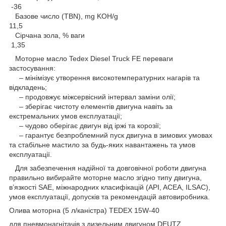
-36
Базове число (TBN), mg KOH/g
11,5
Сірчана зола, % ваги
1,35
Моторне масло Tedex Diesel Truck FE переваги
застосування:
– мінімізує утворення високотемпературних нагарів та
відкладень;
– продовжує міжсервісний інтервал заміни олії;
– зберігає чистоту елементів двигуна навіть за
екстремальних умов експлуатації;
– чудово оберігає двигун від іржі та корозії;
– гарантує безпроблемний пуск двигуна в зимових умовах
та стабільне мастило за будь-яких навантажень та умов
експлуатації.
Для забезпечення надійної та довговічної роботи двигуна
правильно вибирайте моторне масло згідно типу двигуна,
в’язкості SAE, міжнародних класифікацій (API, ACEA, ILSAC),
умов експлуатації, допусків та рекомендацій автовиробника.
Олива моторна (5 л/каністра) TEDEX 15W-40
для пневмонагнітачів з дизельним двигуном DEUTZ