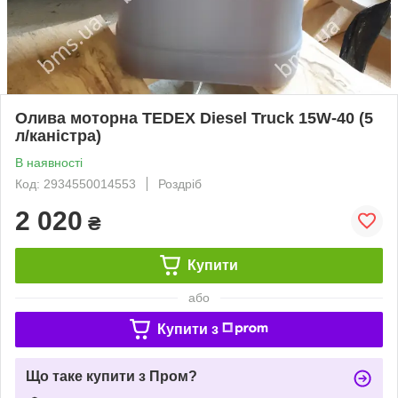
Олива моторна TEDEX Diesel Truck 15W-40 (5
л/каністра)
В наявності
Код: 2934550014553
Роздріб
2 020
₴
Купити
або
Купити з
Що таке купити з Пром?