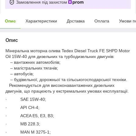
Замовлення під захистом
Опис
Характеристики
Доставка
Оплата
Умови п
Опис
Мінеральна моторна олива Tedex Diesel Truck FE SHPD Motor
Oil 15W-40 для дизельних та турбодизельних двигунів:
– вантажних автомобілів;
– магістральних тягачів;
– автобусів;
– будівельної, дорожньої та сільськогосподарської техніки.
Рекомендується для високонавантажених дизельних
двигунів, що працюють у екстремальних умовах експлуатації.
· SAE 15W-40;
· API CH-4;
· ACEA E5, E3, B3;
· MB 228.3;
· MAN M 3275-1;