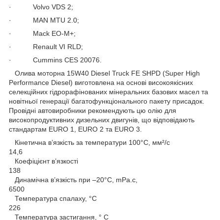
· Volvo VDS 2;
· MAN MTU 2.0;
· Mack EO-M+;
· Renault VI RLD;
· Cummins CES 20076.
Олива моторна 15W40 Diesel Truck FE SHPD (Super High
Performance Diesel) виготовлена на основі високоякісних
селекційних гідрорафінованих мінеральних базових масел та
новітньої генерації багатофункціонального пакету присадок.
Провідні автовиробники рекомендують цю олію для
високопродуктивних дизельних двигунів, що відповідають
стандартам EURO 1, EURO 2 та EURO 3.
Кінетична в’язкість за температури 100°C, мм²/с
14,6
Коефіцієнт в’язкості
138
Динамічна в’язкість при –20°C, mPa.с,
6500
Температура спалаху, °C
226
Температура застигання, ° C