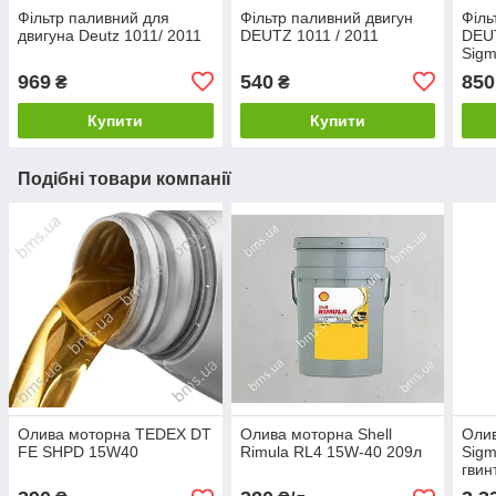
Фільтр паливний для
Фільтр паливний двигун
Філь
двигуна Deutz 1011/ 2011
DEUTZ 1011 / 2011
DEUT
Sig
969
540
850
₴
₴
Купити
Купити
Подібні товари компанії
Олива моторна TEDEX DT
Олива моторна Shell
Оли
FE SHPD 15W40
Rimula RL4 15W-40 209л
Sigm
гвин
л/ка