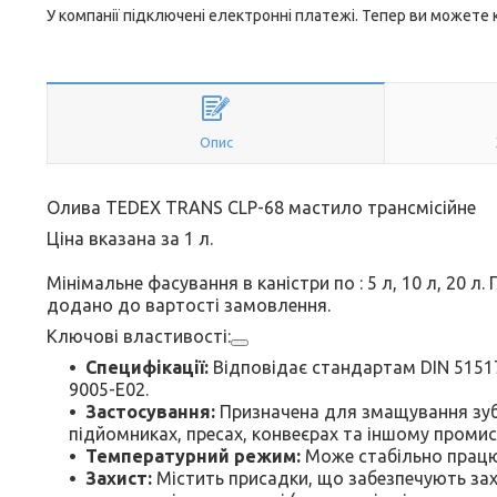
У компанії підключені електронні платежі. Тепер ви можете
Опис
Олива TEDEX TRANS CLP-68 мастило трансмісійне
Ціна вказана за 1 л.
Мінімальне фасування в каністри по : 5 л, 10 л, 20 л.
додано до вартості замовлення.
Ключові властивості:
Специфікації:
Відповідає стандартам DIN 51517-3
9005-E02.
Застосування:
Призначена для змащування зубч
підйомниках, пресах, конвеєрах та іншому проми
Температурний режим:
Може стабільно працю
Захист:
Містить присадки, що забезпечують захи