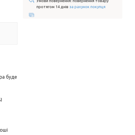
повернення товару
протягом 14 днів
за рахунок покупця
тра буде
I
роші