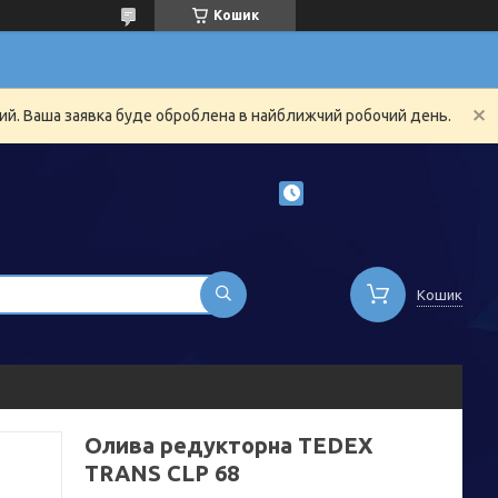
Кошик
ний. Ваша заявка буде оброблена в найближчий робочий день.
Кошик
Олива редукторна TEDEX
TRANS CLP 68