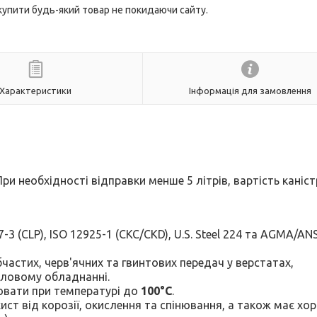
 купити будь-який товар не покидаючи сайту.
Характеристики
Інформація для замовлення
 При необхідності відправки менше 5 літрів, вартість каніс
 (CLP), ISO 12925-1 (CKC/CKD), U.S. Steel 224 та AGMA/ANS
астих, черв'ячних та гвинтових передач у верстатах,
словому обладнанні.
вати при температурі до
100°C
.
ст від корозії, окислення та спінювання, а також має хо