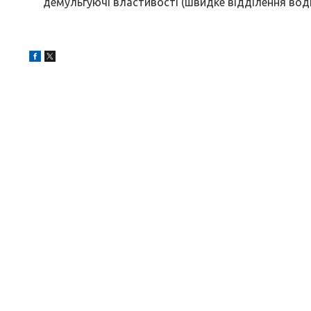
демульгуючі властивості (швидке відділення вод