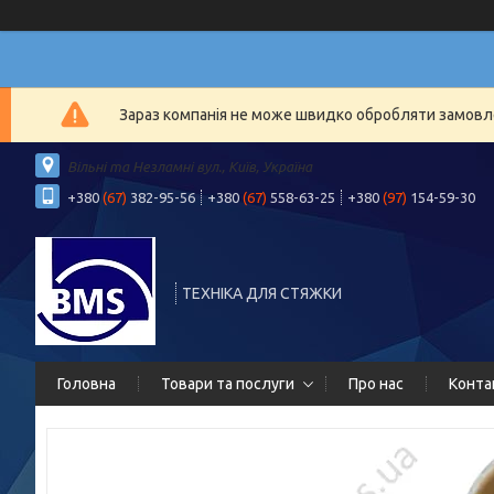
Зараз компанія не може швидко обробляти замовлен
Вільні та Незламні вул., Київ, Україна
+380
(67)
382-95-56
+380
(67)
558-63-25
+380
(97)
154-59-30
ТЕХНІКА ДЛЯ СТЯЖКИ
Головна
Товари та послуги
Про нас
Конта