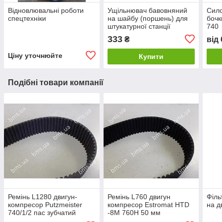
Відновлювальні роботи
Ущільнювач бавовняний
Сило
спецтехніки
на шайбу (поршень) для
бочк
штукатурної станції
740
Putzmeister Р-13
333
₴
від
Ціну уточнюйте
Купити
Подібні товари компанії
Ремінь L1280 двигун-
Ремінь L760 двигун
Філь
компресор Putzmeister
компресор Estromat HTD
на д
740/1/2 пас зубчатий
-8M 760H 50 мм