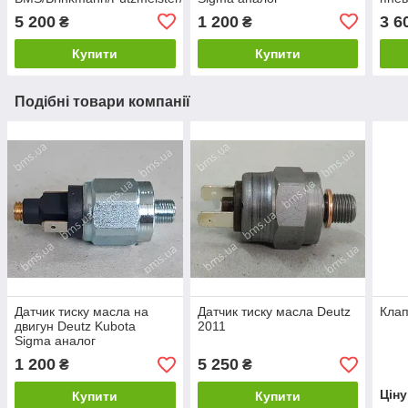
Work
5 200
1 200
3 6
₴
₴
Купити
Купити
Подібні товари компанії
Датчик тиску масла на
Датчик тиску масла Deutz
Клап
двигун Deutz Kubota
2011
Sigma аналог
1 200
5 250
₴
₴
Цін
Купити
Купити