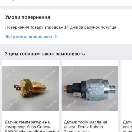
Умови повернення
Повернення товару впродовж 14 днів за рахунок покупця
Всі умови повернення
З цим товаром також замовляють
Датчик температури на
Датчик тиску масла на
Датч
компресор Atlas Copco/
двигун Deutz Kubota
двиг
BMS/Brinkmann/Putzmeister/Estromat
Sigma аналог
пнев