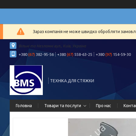
Зараз компанія не може швидко обробляти замовлен
Вільні та Незламні вул., Київ, Україна
+380
(67)
382-95-56
+380
(67)
558-63-25
+380
(97)
154-59-30
ТЕХНІКА ДЛЯ СТЯЖКИ
Головна
Товари та послуги
Про нас
Конта