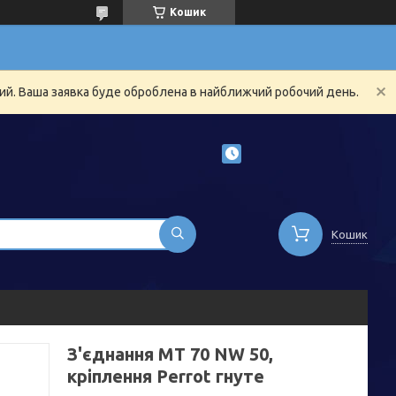
Кошик
ний. Ваша заявка буде оброблена в найближчий робочий день.
Кошик
З'єднання MT 70 NW 50,
кріплення Perrot гнуте