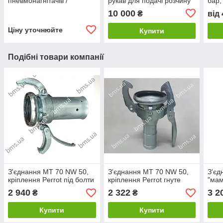
пневмонагнітачів /
рукав для подачі розчину
бар,
розчинонасосів
10 000
₴
від
Ціну уточнюйте
Купити
Подібні товари компанії
З'єднання MT 70 NW 50,
З'єднання MT 70 NW 50,
З'єд
кріплення Perrot під болти
кріплення Perrot гнуте
"мам
2 940
2 322
3 2
₴
₴
Купити
Купити