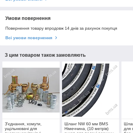
Умови повернення
Повернення товару впродовж 14 днів за рахунок покупця
Всі умови повернення
З цим товаром також замовляють
З'єднання, хомути,
Шланг NW 60 мм BMS
Шлан
ущільнювачі для
Німеччина, (10 метрів)
для 