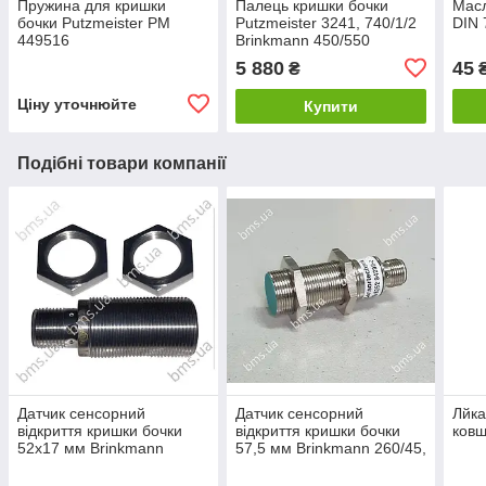
Пружина для кришки
Палець кришки бочки
Масл
бочки Putzmeister РМ
Putzmeister 3241, 740/1/2
DIN 
449516
Brinkmann 450/550
Original
5 880
45
₴
Ціну уточнюйте
Купити
Подібні товари компанії
Датчик сенсорний
Датчик сенсорний
Лйка
відкриття кришки бочки
відкриття кришки бочки
ковш
52x17 мм Brinkmann
57,5 мм Brinkmann 260/45,
260/45, 450/550
450/550