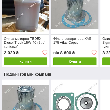
Олива моторна TEDEX
Фільтр сепаратора XAS
Оли
Diesel Truck 15W-40 (5 л/
175 Atlas Copco
Sigm
каністра)
гвин
л/ка
2 020
8 600
3 3
₴
від
₴
Купити
Купити
Подібні товари компанії