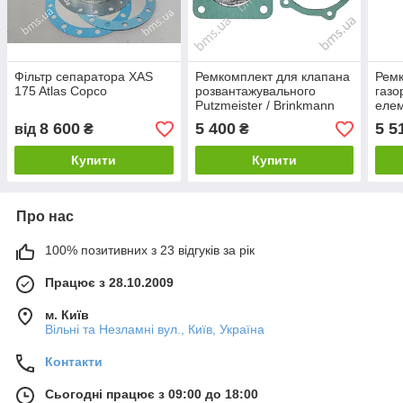
Фільтр сепаратора XAS
Ремкомплект для клапана
Ремк
175 Atlas Copco
розвантажувального
газо
Putzmeister / Brinkmann
елем
(великий) Atlas Copco
Cop
8 600
5 400
5 5
від
₴
₴
Купити
Купити
Про нас
100% позитивних з 23 відгуків за рік
Працює з 28.10.2009
м. Київ
Вільні та Незламні вул., Київ, Україна
Контакти
Сьогодні працює з 09:00 до 18:00