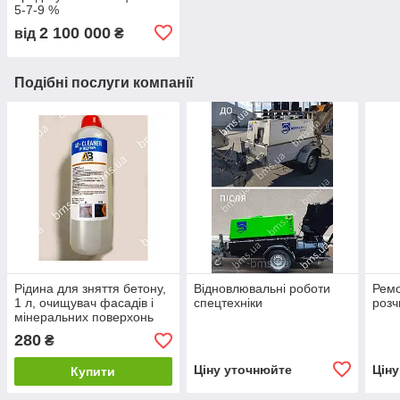
5-7-9 %
2 100 000
від
₴
Подібні послуги компанії
Рідина для зняття бетону,
Відновлювальні роботи
Ремо
1 л, очищувач фасадів і
спецтехніки
розч
мінеральних поверхонь
280
₴
Ціну уточнюйте
Цін
Купити