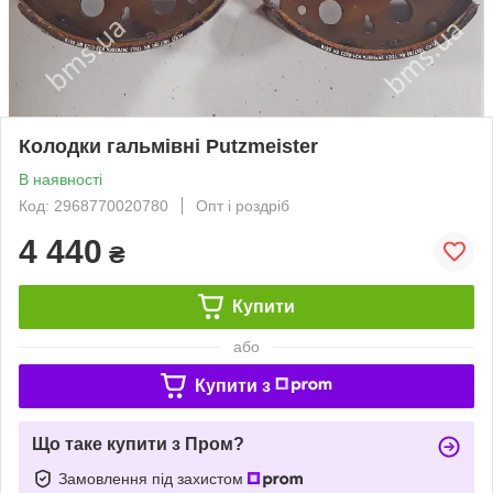
Колодки гальмівні Putzmeister
В наявності
Код: 2968770020780
Опт і роздріб
4 440
₴
Купити
або
Купити з
Що таке купити з Пром?
Замовлення під захистом