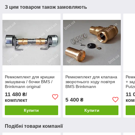
З цим товаром також замовляють
Ремкомплект для кришки
Ремкомплект для клапана
Ремк
змішувача / бочки BMS /
зворотнього ходу повітря
+ за
Brinkmann original
BMS Brinkmann
Putz
Orig
11 480
11 
₴/
прок
5 400
₴
комплект
ком
Купити
Купити
Подібні товари компанії