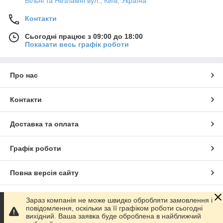
Вільні та Незламні вул., Київ, Україна
Контакти
Сьогодні працює з 09:00 до 18:00
Показати весь графік роботи
Про нас
Контакти
Доставка та оплата
Графік роботи
Повна версія сайту
Сайт створено на маркетплейсі
Prom.ua
Зараз компанія не може швидко обробляти замовлення і
повідомлення, оскільки за її графіком роботи сьогодні
вихідний. Ваша заявка буде оброблена в найближчий
Політика конфіденційності