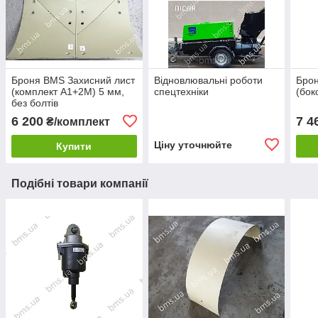
Броня BMS Захисний лист
Відновлювальні роботи
Брон
(комплект А1+2М) 5 мм,
спецтехніки
(бок
без болтів
6 200
7 4
₴/комплект
Ціну уточнюйте
Купити
Подібні товари компанії