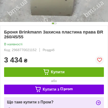
Броня Brinkmann Захисна пластина права BR
260/45/55
В наявності
Код: 2968770021152
Роздріб
3 434
₴
Купити
або
Купити з
Що таке купити з Пром?