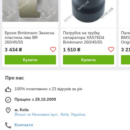
Броня Brinkmann Захисна
Патрубок на трубку
Пале
пластина ліва BR
сепаратора XAS76Dd
BMS,
260/45/55
Brinkmann 260/45/55
Origi
Original
3 434
1 510
3 2
₴
₴
Купити
Купити
Про нас
100% позитивних з 23 відгуків за рік
Працює з 28.10.2009
м. Київ
Вільні та Незламні вул., Київ, Україна
Контакти