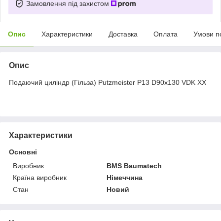
Замовлення під захистом
Опис
Характеристики
Доставка
Оплата
Умови п
Опис
Подаючий циліндр (Гільза) Putzmeister P13 D90x130 VDK XX
Характеристики
Основні
Виробник
BMS Baumatech
Країна виробник
Німеччина
Стан
Новий