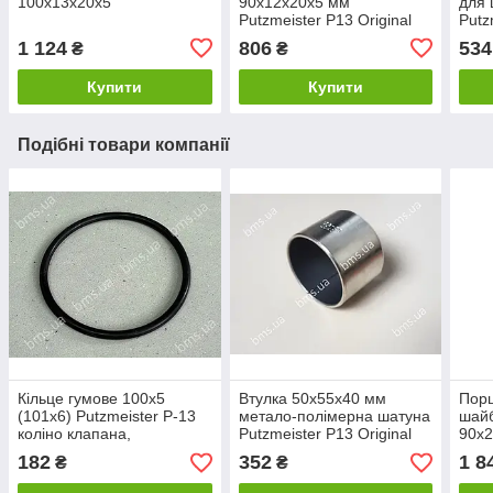
100х13х20х5
90х12х20х5 мм
для 
Putzmeister P13 Original
Putz
1 124
806
534
₴
₴
Купити
Купити
Подібні товари компанії
Кільце гумове 100х5
Втулка 50x55x40 мм
Порш
(101х6) Putzmeister Р-13
метало-полімерна шатуна
шайб
коліно клапана,
Putzmeister P13 Original
90х2
подавальна гільза
origi
182
352
1 8
₴
₴