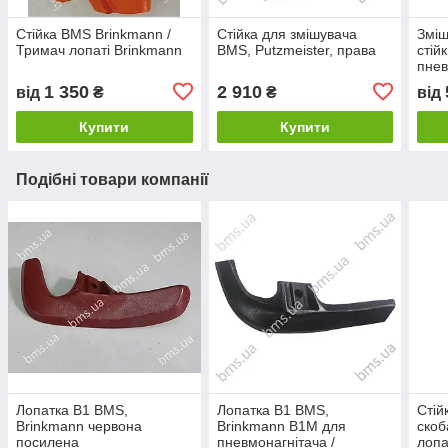
Стійка BMS Brinkmann /
Стійка для змішувача
Зміш
Тримач лопаті Brinkmann
BMS, Putzmeister, права
стій
пнев
/ ро
1 350
2 910
від
₴
₴
від
Купити
Купити
Подібні товари компанії
Лопатка B1 BMS,
Лопатка B1 BMS,
Стій
Brinkmann червона
Brinkmann В1М для
скоб
посилена
пневмонагнітача /
лопа