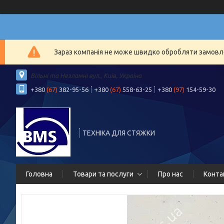
Зараз компанія не може швидко обробляти замовлен
Вільні та Незламні вул., Київ, Україна
+380
(67)
382-95-56
+380
(67)
558-63-25
+380
(97)
154-59-30
ТЕХНІКА ДЛЯ СТЯЖКИ
Головна
Товари та послуги
Про нас
Конта