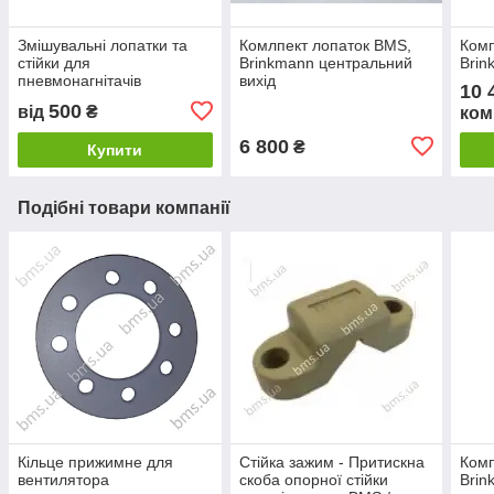
Змішувальні лопатки та
Комлпект лопаток BMS,
Комп
стійки для
Brinkmann центральний
Brin
пневмонагнітачів
вихід
10 
/ розчинонасосів
500
від
₴
ком
6 800
₴
Купити
Подібні товари компанії
Кільце прижимне для
Стійка зажим - Притискна
Комп
вентилятора
скоба опорної стійки
Brin