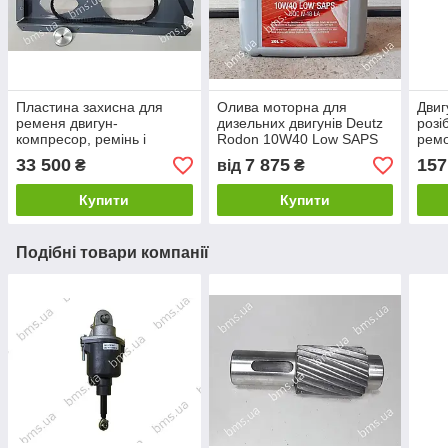
Пластина захисна для
Олива моторна для
Двиг
ременя двигун-
дизельних двигунів Deutz
розі
компресор, ремінь і
Rodon 10W40 Low SAPS
рем
шайба
33 500
7 875
157
₴
від
₴
Купити
Купити
Подібні товари компанії