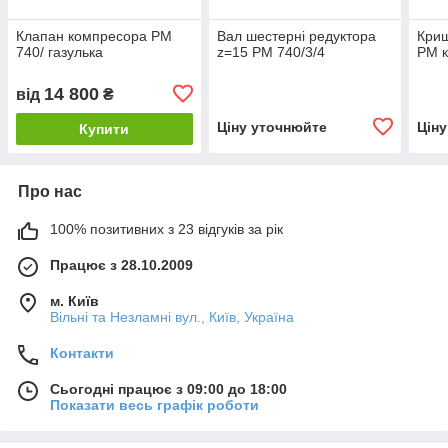
Клапан компресора PM
Вал шестерні редуктора
Криш
740/ газулька
z=15 PM 740/3/4
PM к
14 800
від
₴
Ціну уточнюйте
Цін
Купити
Про нас
100% позитивних з 23 відгуків за рік
Працює з 28.10.2009
м. Київ
Вільні та Незламні вул., Київ, Україна
Контакти
Сьогодні працює з 09:00 до 18:00
Показати весь графік роботи