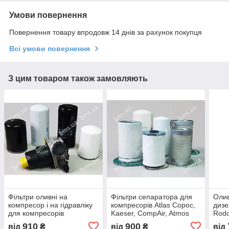
Умови повернення
Повернення товару впродовж 14 днів за рахунок покупця
Всі умови повернення
З цим товаром також замовляють
Фільтри оливні на
Фільтри сепаратора для
Олив
компресор і на гідравліку
компресорів Atlas Copoc,
дизе
для компресорів
Kaeser, CompAir, Atmos
Rod
910
900
від
₴
від
₴
від