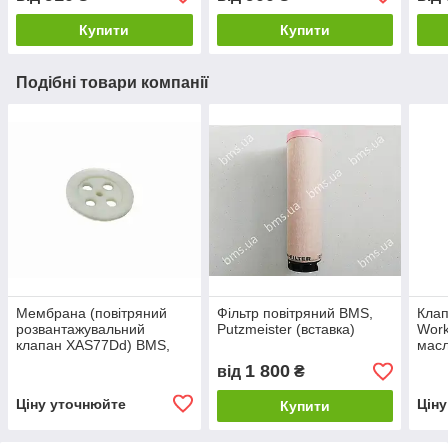
Купити
Купити
Подібні товари компанії
Мембрана (повітряний
Фільтр повітряний BMS,
Клап
розвантажувальний
Putzmeister (вставка)
Work
клапан XAS77Dd) BMS,
мас
Brinkmann. Putzmeister
1 800
від
₴
Ціну уточнюйте
Цін
Купити