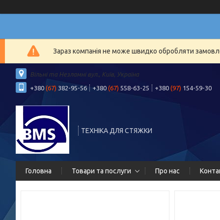
Зараз компанія не може швидко обробляти замовлен
Вільні та Незламні вул., Київ, Україна
+380
(67)
382-95-56
+380
(67)
558-63-25
+380
(97)
154-59-30
ТЕХНІКА ДЛЯ СТЯЖКИ
Головна
Товари та послуги
Про нас
Конта