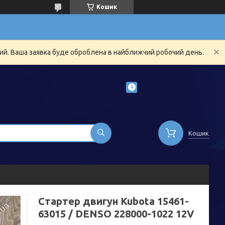
Кошик
ний. Ваша заявка буде оброблена в найближчий робочий день.
Кошик
Стартер двигун Kubota 15461-
63015 / DENSO 228000-1022 12V