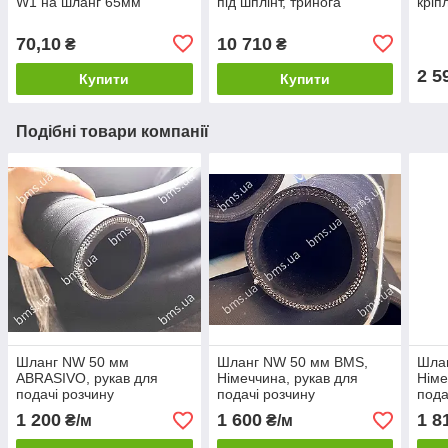
W1 на шланг 65мм
під шплінт, тринога
кріп
70,10
10 710
₴
₴
2 5
Купити
Купити
Подібні товари компанії
Шланг NW 50 мм
Шланг NW 50 мм BMS,
Шла
ABRASIVO, рукав для
Німеччина, рукав для
Німе
подачі розчину
подачі розчину
пода
1 200
1 600
1 8
₴/м
₴/м