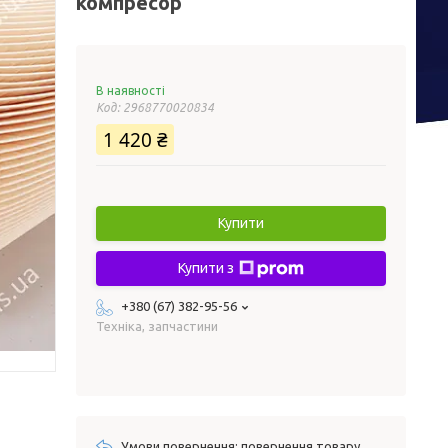
компресор
В наявності
Код:
2968770020834
1 420 ₴
Купити
Купити з
+380 (67) 382-95-56
Техніка, запчастини
повернення товару