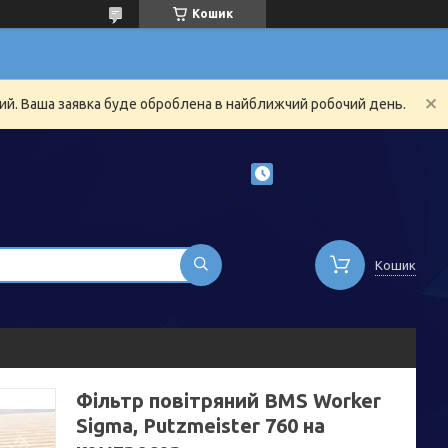
Кошик
ний. Ваша заявка буде оброблена в найближчий робочий день.
Кошик
Фільтр повітряний BMS Worker
Sigma, Putzmeister 760 на