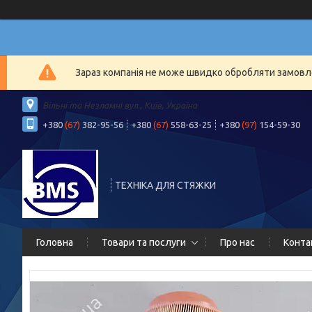
Зараз компанія не може швидко обробляти замовлен
Вільні та Незламні вул., Київ, Україна
+380
(67)
382-95-56
+380
(67)
558-63-25
+380
(97)
154-59-30
ТЕХНІКА ДЛЯ СТЯЖКИ
Головна
Товари та послуги
Про нас
Конта