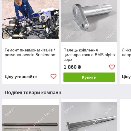
Ремонт пневмонагнітачів /
Палець кріплення
Лійк
розчинонасосів Brinkmann
циліндра ковша BMS alpha
напр
верх
1 860
₴
Ціну уточнюйте
Цін
Купити
Подібні товари компанії