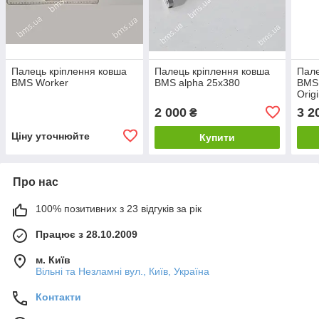
Палець кріплення ковша
Палець кріплення ковша
Пале
BMS Worker
BMS alpha 25х380
BMS,
Origi
2 000
3 2
₴
Ціну уточнюйте
Купити
Про нас
100% позитивних з 23 відгуків за рік
Працює з 28.10.2009
м. Київ
Вільні та Незламні вул., Київ, Україна
Контакти