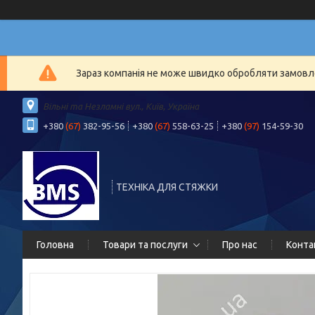
Зараз компанія не може швидко обробляти замовлен
Вільні та Незламні вул., Київ, Україна
+380
(67)
382-95-56
+380
(67)
558-63-25
+380
(97)
154-59-30
ТЕХНІКА ДЛЯ СТЯЖКИ
Головна
Товари та послуги
Про нас
Конта