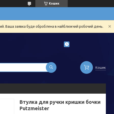
Кошик
ний. Ваша заявка буде оброблена в найближчий робочий день.
Кошик
Втулка для ручки кришки бочки
Putzmeister