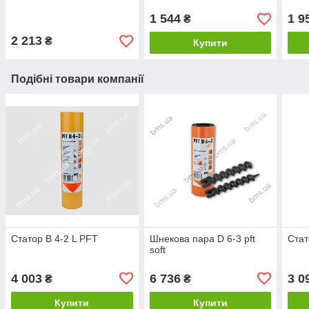
1 544
1 9
₴
2 213
₴
Купити
Подібні товари компанії
Статор B 4-2 L PFT
Шнекова пара D 6-3 pft
Стат
soft
4 003
6 736
3 0
₴
₴
Купити
Купити