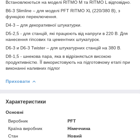
Встановлюються на моделі RITMO M та RITMO L відповідно.
В6-3 Slimline – для моделі PFT RITMO XL (220/380 В), з
функцією переключення.
D4-3 – для декоративної штукатурки.
D5-2,5 - для станцій, які працюють від напруги в 220 В. Для
нанесення гіпсових та цементних штукатурок.
D6-3 и D6-3 Twister – для штукатурних станцій на 380 В.
D8-1,5 - шнекова пара, яка в відрізняється високою
продуктивністю. ЇЇ використовують на підготовчому етапі при
виконанні наливних підлог
Приховати
Характеристики
Основні
Виробник
PFT
Країна виробник
Німеччина
Стан
Новий