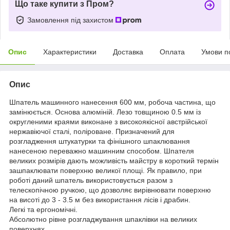
Що таке купити з Пром?
Замовлення під захистом
Опис
Характеристики
Доставка
Оплата
Умови п
Опис
Шпатель машинного нанесення 600 мм, робоча частина, що
замінюється. Основа алюміній. Лезо товщиною 0.5 мм із
округленими краями виконане з високоякісної австрійської
нержавіючої сталі, поліроване. Призначений для
розгладження штукатурки та фінішного шпаклювання
нанесеною переважно машинним способом. Шпателя
великих розмірів дають можливість майстру в короткий термін
зашпаклювати поверхню великої площі. Як правило, при
роботі даний шпатель використовується разом з
телескопічною ручкою, що дозволяє вирівнювати поверхню
на висоті до 3 - 3.5 м без використання лісів і драбин.
Легкі та ергономічні.
Абсолютно рівне розгладжування шпаклівки на великих
поверхнях.