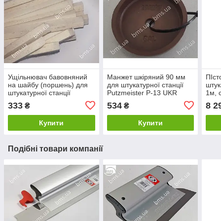
Ущільнювач бавовняний
Манжет шкіряний 90 мм
ПІст
на шайбу (поршень) для
для штукатурної станції
штук
штукатурної станції
Putzmeister Р-13 UKR
1м, 
Putzmeister Р-13
333
534
8 2
₴
₴
Купити
Купити
Подібні товари компанії