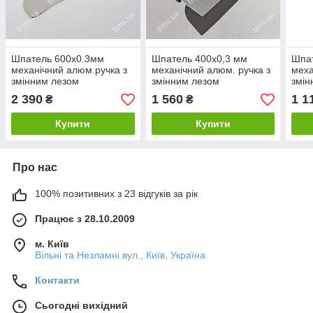
Шпатель 600х0.3мм
Шпатель 400х0,3 мм
Шпат
механічний алюм.ручка з
механічний алюм. ручка з
меха
змінним лезом
змінним лезом
змін
PROFESSIONAL OLEJNIK
2 390
1 560
1 1
₴
₴
Купити
Купити
Про нас
100% позитивних з 23 відгуків за рік
Працює з 28.10.2009
м. Київ
Вільні та Незламні вул., Київ, Україна
Контакти
Сьогодні вихідний