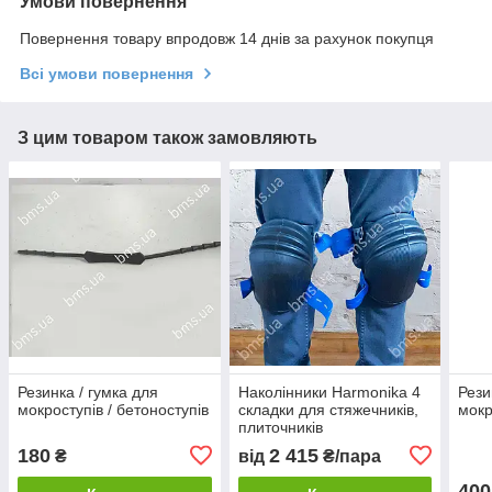
Умови повернення
Повернення товару впродовж 14 днів за рахунок покупця
Всі умови повернення
З цим товаром також замовляють
Резинка / гумка для
Наколінники Harmonika 4
Рези
мокроступів / бетоноступів
складки для стяжечників,
мокр
плиточників
180
2 415
₴
від
₴/пара
400