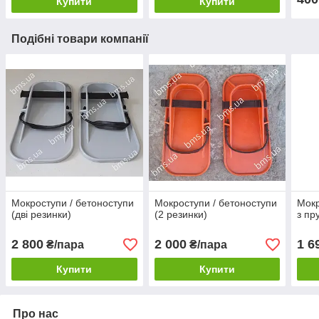
Купити
Купити
Подібні товари компанії
Мокроступи / бетоноступи
Мокроступи / бетоноступи
Мокр
(дві резинки)
(2 резинки)
з п
2 800
2 000
1 6
₴/пара
₴/пара
Купити
Купити
Про нас