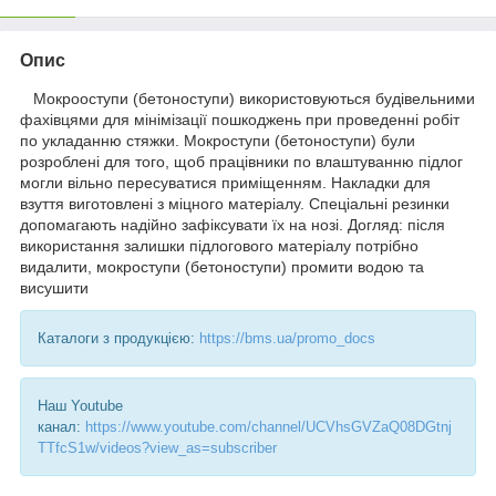
Опис
Мокрооступи (бетоноступи) використовуються будівельними
фахівцями для мінімізації пошкоджень при проведенні робіт
по укладанню стяжки. Мокроступи (бетоноступи) були
розроблені для того, щоб працівники по влаштуванню підлог
могли вільно пересуватися приміщенням. Накладки для
взуття виготовлені з міцного матеріалу. Спеціальні резинки
допомагають надійно зафіксувати їх на нозі. Догляд: після
використання залишки підлогового матеріалу потрібно
видалити, мокроступи (бетоноступи) промити водою та
висушити
Каталоги з продукцією:
https://bms.ua/promo_docs
Наш Youtube
канал:
https://www.youtube.com/channel/UCVhsGVZaQ08DGtnj
TTfcS1w/videos?view_as=subscriber