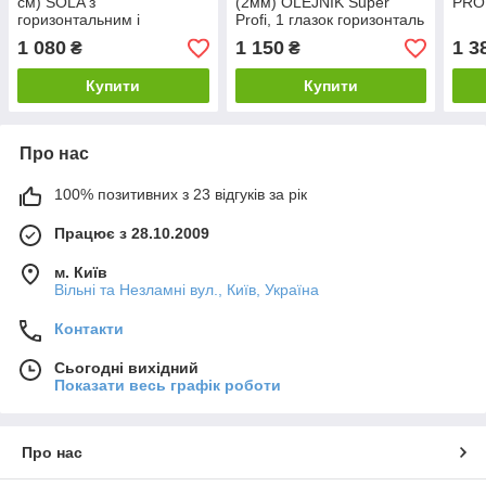
см) SOLA з
(2мм) OLEJNIK Super
PRO
горизонтальним і
Profi, 1 глазок горизонталь
вертикальним вічком, для
1 080
1 150
1 3
₴
₴
штукатурних робті
Купити
Купити
Про нас
100% позитивних з 23 відгуків за рік
Працює з 28.10.2009
м. Київ
Вільні та Незламні вул., Київ, Україна
Контакти
Сьогодні вихідний
Показати весь графік роботи
Про нас