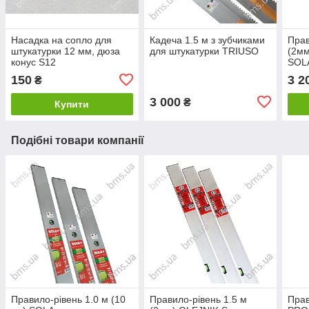
Насадка на сопло для
Кадеча 1.5 м з зубчиками
Прав
штукатурки 12 мм, дюза
для штукатурки TRIUSO
(2мм
конус S12
SOLA
150
3 2
₴
3 000
₴
Купити
Подібні товари компанії
Правило-рівень 1.0 м (10
Правило-рівень 1.5 м
Прав