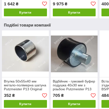
1 642
9 975
400
₴
₴
Купити
Купити
Подібні товари компанії
Втулка 50x55x40 мм
Відбійник - гумовий буфер
Вста
метало-полімерна шатуна
подушка 40x30 мм з
з'єд
Putzmeister P13 Original
різьбою Putzmeister P13
BS/P
Original
352
705
484
₴
₴
Купити
Купити