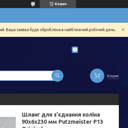
Кошик
ний. Ваша заявка буде оброблена в найближчий робочий день.
Кошик
Шланг для з'єднання коліна
90x6x230 мм Putzmeister P13