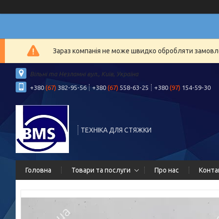
Зараз компанія не може швидко обробляти замовлен
Вільні та Незламні вул., Київ, Україна
+380
(67)
382-95-56
+380
(67)
558-63-25
+380
(97)
154-59-30
ТЕХНІКА ДЛЯ СТЯЖКИ
Головна
Товари та послуги
Про нас
Конта