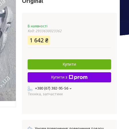
Original
В наявності
Код:
2933630023362
1 642 ₴
Купити
Купити з
+380 (67) 382-95-56
Техніка, запчастини
повернення товару