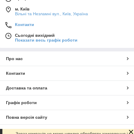
м. Київ
Вільні та Незламні вул., Київ, Україна
Контакти
Сьогодні вихідний
Показати весь графік роботи
Про нас
Контакти
Доставка та оплата
Графік роботи
Повна версія сайту
Сайт створено на маркетплейсі
Prom.ua
Зараз компанія не може швидко обробляти замовлення і