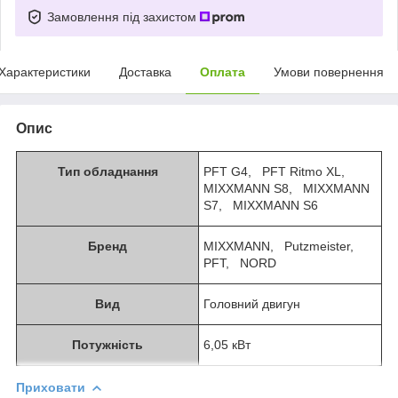
Замовлення під захистом
Характеристики
Доставка
Оплата
Умови повернення
Опис
Тип обладнання
PFT G4, PFT Ritmo XL,
MIXXMANN S8, MIXXMANN
S7, MIXXMANN S6
Бренд
MIXXMANN, Putzmeister,
PFT, NORD
Вид
Головний двигун
Потужність
6,05 кВт
Приховати