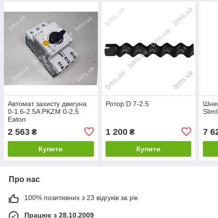
Автомат захисту двигуна
Ротор D 7-2.5
Шнек
0-1.6-2.5A PKZM 0-2,5
Sliml
Eaton
2 563
1 200
7 6
₴
₴
Купити
Купити
Про нас
100% позитивних з 23 відгуків за рік
Працює з 28.10.2009